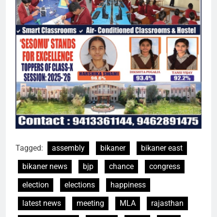
Tagged:
assembly
bikaner
bikaner east
bikaner news
bjp
chance
congress
election
elections
happiness
latest news
meeting
MLA
rajasthan