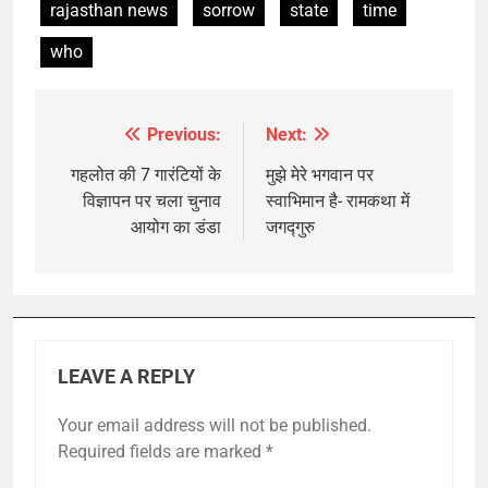
rajasthan news
sorrow
state
time
who
Previous:
Next:
Post
navigation
गहलोत की 7 गारंटियों के
मुझे मेरे भगवान पर
विज्ञापन पर चला चुनाव
स्वाभिमान है- रामकथा में
आयोग का डंडा
जगद्गुरु
LEAVE A REPLY
Your email address will not be published.
Required fields are marked
*