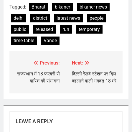
Tagged:
Bharat
bikaner
bikaner news
delhi
district
latest news
people
public
released
run
temporary
time table
Vande
Previous:
Next:
Post
navigation
राजस्थान में 18 फरवरी से
दिल्ली रेलवे स्टेशन पर दिल
बारिश की संभावना
दहलाने वाली भगदड़ 18 मरे
LEAVE A REPLY