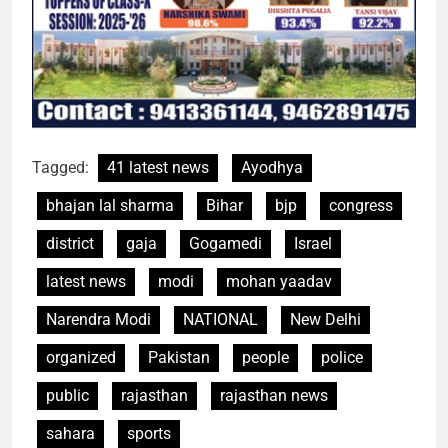
Tagged:
41 latest news
Ayodhya
bhajan lal sharma
Bihar
bjp
congress
district
gaja
Gogamedi
Israel
latest news
modi
mohan yaadav
Narendra Modi
NATIONAL
New Delhi
organized
Pakistan
people
police
public
rajasthan
rajasthan news
sahara
sports