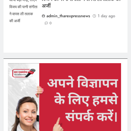
अर्जी
विजय की पत्नी संगीता
ने वापस ली तलाक
admin_tharexpressnews
1 day ago
की अर्जी
0