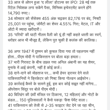
33 आज से ओपन हुआ ‘द लीला’ होटल्स का IPO: 28 मई तक
रिटेल निवेशक लगा सकेंगे पैसा, मिनिमम इन्वेस्टमेंट करने होंगे
14,790 रुपए।
34 सोमवार को सेंसेक्स 455 अंक चढ़कर 82,176 पर बंद, निफ्टी
25,001 पर पहुंचा, जोमैटो का शेयर 4.55% गिरा; मेटल, IT और
ऑटो में ज्यादा खरीदारी।
35 ‘परियों’ की घाटी नीलम वैली को यूं ही नहीं कहते धरती का स्वर्ग,
धरोहर आज भी मौजूद है, लेकिन पुत चुकी है कलंक की कालिख।
36 अगर 1947 में दुश्मन को कुचल दिया गया तो पहलगाम नहीं
होता…पीएम मोदी ने पाकिस्तान पर बोला बड़ा हमला।
37 भारी गिरावट के बीच उछल गया अनिल अंबानी का यह शेयर,
मुनाफे में आई कंपनी, नहीं है कोई कर्ज।
38 दाने-दाने को मोहताज पर… कभी हेयर ड्रायर देने वाले
पाकिस्तानियों ने क्रिकेटर को गिफ्ट किया गोल्डन आईफोन।
39 कार्रवाई कैमरे के सामने हुई, इस बार कोई सबूत नहीं मांगेगा…
ऑपरेशन सिंदूर पर बोले पीएम मोदी।
40 बिल्डिंग की 9वीं मंजिल पर ठिकाना, 12 महिलाएं और नोटों के
बंडल… 150 पुलिसवालों ने कैसे पकड़ा ‘कैश पेमेंट वाला।
41 पाकिस्‍तान को तेजी से J-35 फाइटर जेट देने जा रहा चीन,