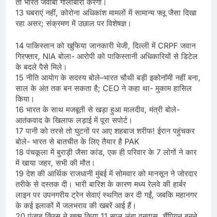
तो भारत जवाबी गोलीबारी करेगा।
13 घबराएं नहीं, कोरोना अधिकांश मामलों में सामान्य फ्लू जैसा दिखा
रहा असर; संक्रमण में उछाल पर विशेषज्ञ।
14 पाकिस्तान को खुफिया जानकारी भेजी, दिल्ली में CRPF जवान
गिरफ्तार, NIA बोला- आरोपी को पाकिस्तानी अधिकारियों से डिटेल
के बदले पैसे मिले।
15 नीति आयोग के सदस्य बोले–भारत चौथी बड़ी इकोनॉमी नहीं बना,
साल के अंत तक बन सकता है; CEO ने कहा था- मुकाम हासिल
किया।
16 भारत के साथ मजबूती से खड़ा हुआ मालदीव, मंत्री बोले-
आतंकवाद के खिलाफ लड़ाई में पूरा सपोर्ट।
17 पानी को तरसे तो घुटनों पर आए शहबाज शरीफ! ईरान पहुंचकर
बोले- भारत से बातचीत के लिए तैयार है PAK
18 पंचकूला में बुराड़ी जैसा कांड, एक ही परिवार के 7 लोगों ने कार
में खाया जहर, सभी की मौत।
19 देश की आर्थिक राजधानी मुंबई में सोमवार को मानसून ने जोरदार
तरीके से दस्तक दी। भारी बारिश के कारण मध्य रेलवे की हार्बर
लाइन पर उपनगरीय ट्रेन सेवाएं स्थगित कर दी गईं, जबकि महानगर
के कई इलाकों में जलभराव की खबरें आई हैं।
20 पंजाब किंग्स ने खत्म किया 11 साल लंबा वनवास, चैंपियन बनने