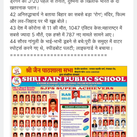
ड्रैगन का J-20 पहले से तैनात, दुश्‍मनों के खिलाफ भारत के दो
खतरनाक प्‍लान।
42 अनिरुद्धाचार्य ने बताया बिहार का सबसे बड़ा ‘रोग’; मंदिर, फिल्म
और लव-जिहाद पर भी खूब बोले।
43 देश में कोरोना से 11 की मौत, 1047 एक्टिव केस:महाराष्ट्र में
सबसे ज्यादा 5 मौतें, एक हफ्ते में 787 नए मामले सामने आए।
44 सौरव गांगुली के भाई-भाभी डूबने से बचे:पुरी के समुद्र में वाटर
स्पोर्ट्स करने गए थे, स्पीडबोट पलटी; लाइफगार्ड ने बचाया।
=============================