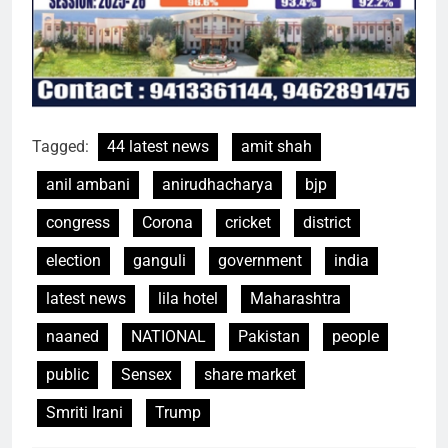
Tagged:
44 latest news
amit shah
anil ambani
anirudhacharya
bjp
congress
Corona
cricket
district
election
ganguli
government
india
latest news
lila hotel
Maharashtra
naaned
NATIONAL
Pakistan
people
public
Sensex
share market
Smriti Irani
Trump