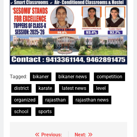
Tagged:
bikaner
bikaner news
competition
district
karate
latest news
level
organized
rajasthan
rajasthan news
school
sports
Previous:
Next:
Post