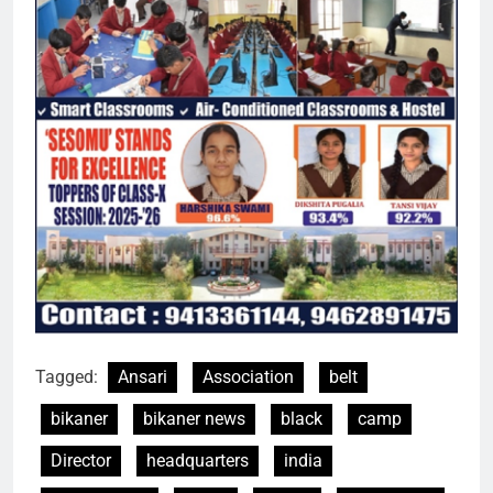
Tagged:
Ansari
Association
belt
bikaner
bikaner news
black
camp
Director
headquarters
india