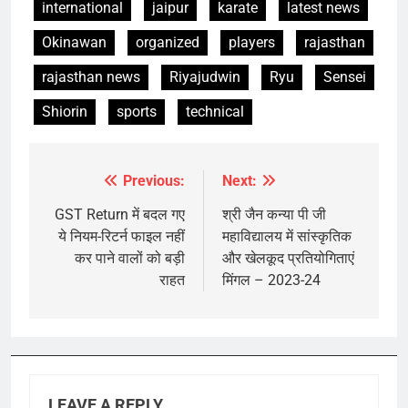
international
jaipur
karate
latest news
Okinawan
organized
players
rajasthan
rajasthan news
Riyajudwin
Ryu
Sensei
Shiorin
sports
technical
Previous:
Next:
Post
navigation
GST Return में बदल गए
श्री जैन कन्या पी जी
ये नियम-रिटर्न फाइल नहीं
महाविद्यालय में सांस्कृतिक
कर पाने वालों को बड़ी
और खेलकूद प्रतियोगिताएं
राहत
मिंगल – 2023-24
LEAVE A REPLY