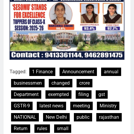
Tagged:
1 Finance
Announcement
annual
businessmen
changed
crore
Department
exempted
filing
gst
GSTR-9
latest news
meeting
Ministry
NATIONAL
New Delhi
public
rajasthan
Return
rules
small