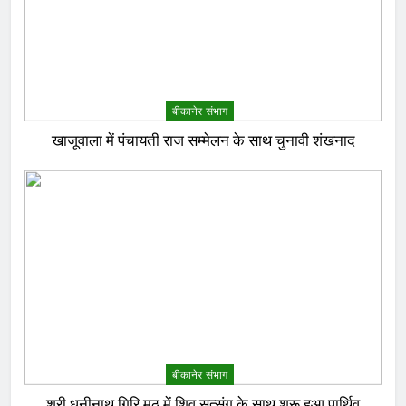
बीकानेर संभाग
खाजूवाला में पंचायती राज सम्मेलन के साथ चुनावी शंखनाद
बीकानेर संभाग
श्री धनीनाथ गिरि मठ में शिव सत्संग के साथ शुरू हुआ पार्थिव