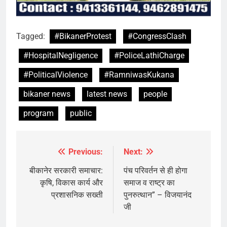
Tagged:
#BikanerProtest
#CongressClash
#HospitalNegligence
#PoliceLathiCharge
#PoliticalViolence
#RamniwasKukana
bikaner news
latest news
people
program
public
Previous:
Next:
Post
navigation
बीकानेर सरकारी समाचार:
पंच परिवर्तन से ही होगा
कृषि, विकास कार्य और
समाज व राष्ट्र का
प्रशासनिक सख्ती
पुनरुत्थान” – विजयानंद
जी