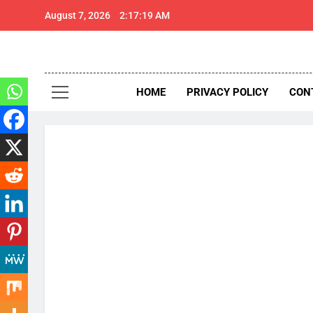
Skip
August 7, 2026
2:17:20 AM
to
content
थार 
Thar Expr
HOME
PRIVACY POLICY
CON