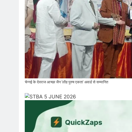
चेन्नई के देवराज आच्छा जैन 'लौह पुरुष एकता' अवार्ड से सम्मानित