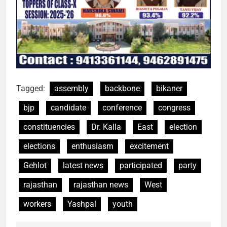
Tagged:
assembly
backbone
bikaner
bjp
candidate
conference
congress
constituencies
Dr. Kalla
East
election
elections
enthusiasm
excitement
Gehlot
latest news
participated
party
rajasthan
rajasthan news
West
workers
Yashpal
youth