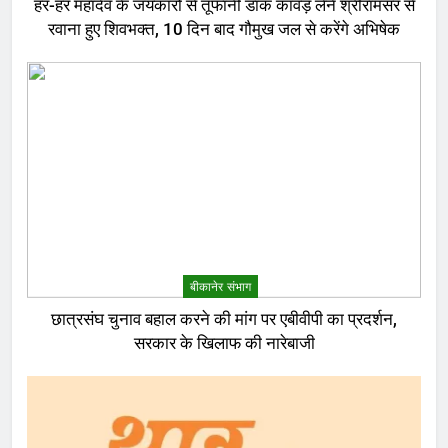
हर-हर महादेव के जयकारों से तूफानी डाक कांवड़ लेने श्रीरामसर से
रवाना हुए शिवभक्त, 10 दिन बाद गौमुख जल से करेंगे अभिषेक
बीकानेर संभाग
छात्रसंघ चुनाव बहाल करने की मांग पर एबीवीपी का प्रदर्शन,
सरकार के खिलाफ की नारेबाजी