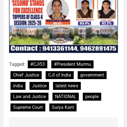
Tagged:
#CJI53
#President Murmu
Chief Justice
CJI of India
government
india
Justice
latest news
Law and Justice
NATIONAL
people
Supreme Court
Surya Kant