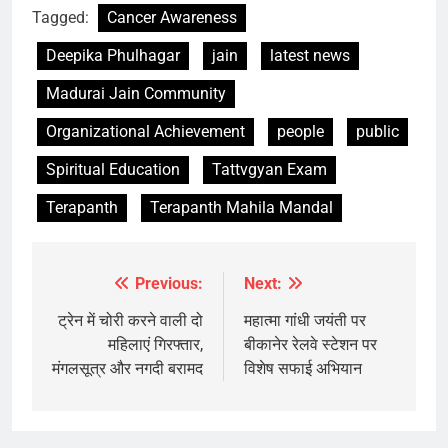
Tagged:
Cancer Awareness
Deepika Phulhagar
jain
latest news
Madurai Jain Community
Organizational Achievement
people
public
Spiritual Education
Tattvgyan Exam
Terapanth
Terapanth Mahila Mandal
Previous:
Next:
Post
navigation
ट्रेन में चोरी करने वाली दो
महात्मा गांधी जयंती पर
महिलाएं गिरफ्तार,
बीकानेर रेलवे स्टेशन पर
मंगलसूत्र और नगदी बरामद
विशेष सफाई अभियान