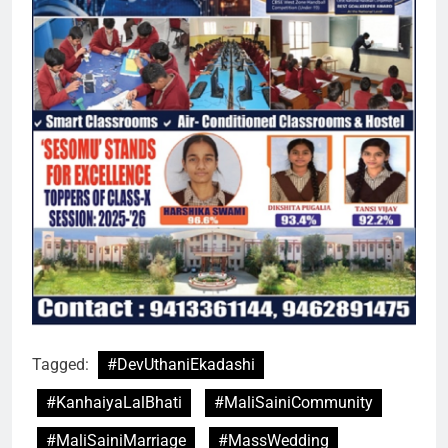
Tagged:
#DevUthaniEkadashi
#KanhaiyaLalBhati
#MaliSainiCommunity
#MaliSainiMarriage
#MassWedding