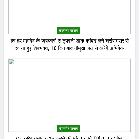
बीकानेर संभाग
हर-हर महादेव के जयकारों से तूफानी डाक कांवड़ लेने श्रीरामसर से
रवाना हुए शिवभक्त, 10 दिन बाद गौमुख जल से करेंगे अभिषेक
बीकानेर संभाग
छात्रसंघ चुनाव बहाल करने की मांग पर एबीवीपी का प्रदर्शन,