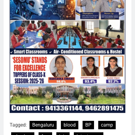
Tagged:
Bengaluru
blood
BP
camp