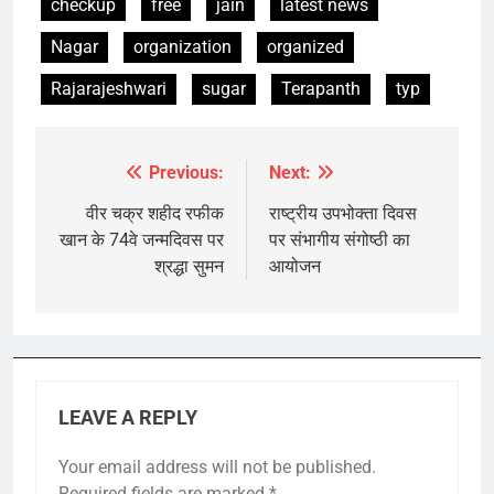
checkup
free
jain
latest news
Nagar
organization
organized
Rajarajeshwari
sugar
Terapanth
typ
Previous:
Next:
Post
navigation
वीर चक्र शहीद रफीक
राष्ट्रीय उपभोक्ता दिवस
खान के 74वे जन्मदिवस पर
पर संभागीय संगोष्ठी का
श्रद्धा सुमन
आयोजन
LEAVE A REPLY
Your email address will not be published.
Required fields are marked
*