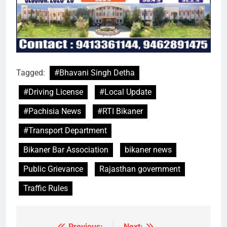
Tagged:
#Bhavani Singh Detha
#Driving License
#Local Update
#Pachisia News
#RTI Bikaner
#Transport Department
Bikaner Bar Association
bikaner news
Public Grievance
Rajasthan government
Traffic Rules
Previous:
Next: