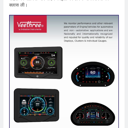
क्लास ली।