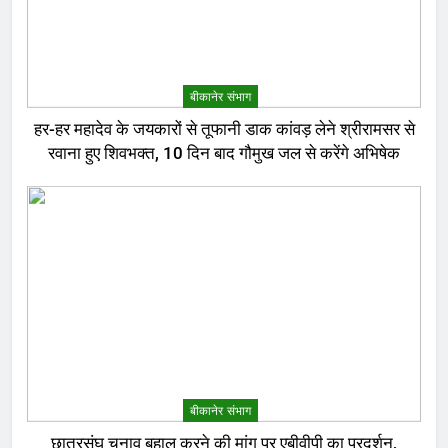
बीकानेर संभाग
हर-हर महादेव के जयकारों से तूफानी डाक कांवड़ लेने श्रीरामसर से
रवाना हुए शिवभक्त, 10 दिन बाद गौमुख जल से करेंगे अभिषेक
बीकानेर संभाग
छात्रसंघ चुनाव बहाल करने की मांग पर एबीवीपी का प्रदर्शन,