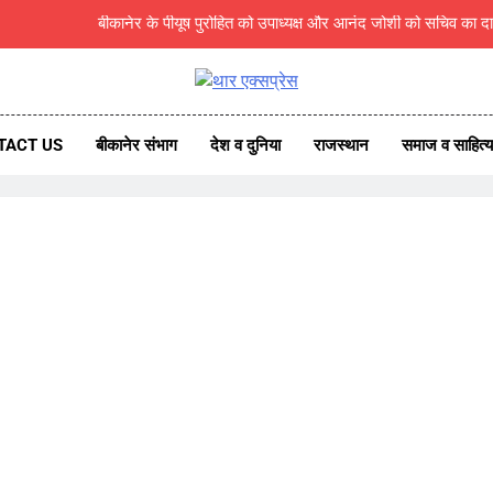
सेवानिवृत्ति की पूर्व संध्या पर कुलगुरु प्रो. मनोज 
14 भावनाओं की प्रथम चार भावन
एक्सप्रेस
ess News
एडिटर एसोसिएश
TACT US
बीकानेर संभाग
देश व दुनिया
राजस्थान
समाज व साहित्य
बीकानेर के पीयूष पुरोहित को उपाध्यक्ष और आनंद जोशी को सचिव का दा
सेवानिवृत्ति की पूर्व संध्या पर कुलगुरु प्रो. मनोज 
14 भावनाओं की प्रथम चार भावन