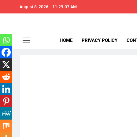
Skip
August 8, 2026
11:29:08 AM
to
content
थार 
Thar Expr
HOME
PRIVACY POLICY
CON