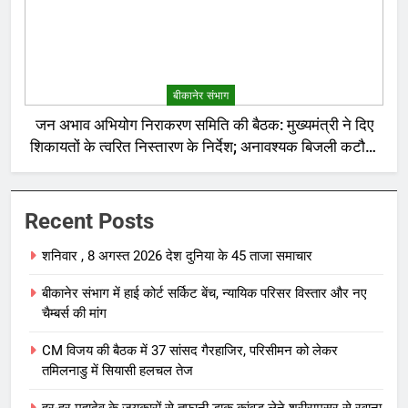
बीकानेर संभाग
जन अभाव अभियोग निराकरण समिति की बैठक: मुख्यमंत्री ने दिए
शिकायतों के त्वरित निस्तारण के निर्देश; अनावश्यक बिजली कटौती
पर सख्त रुख
Recent Posts
शनिवार , 8 अगस्त 2026 देश दुनिया के 45 ताजा समाचार
बीकानेर संभाग में हाई कोर्ट सर्किट बेंच, न्यायिक परिसर विस्तार और नए
चैम्बर्स की मांग
CM विजय की बैठक में 37 सांसद गैरहाजिर, परिसीमन को लेकर
तमिलनाडु में सियासी हलचल तेज
हर-हर महादेव के जयकारों से तूफानी डाक कांवड़ लेने श्रीरामसर से रवाना