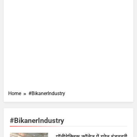
Home
#BikanerIndustry
#BikanerIndustry
पॉलीटेक्निक कॉलेज में ग्रेन इंडस्ट्री