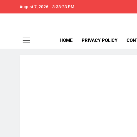
Skip
August 7, 2026
3:38:24 PM
to
content
थार 
Thar Expr
HOME
PRIVACY POLICY
CON