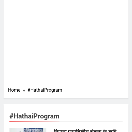
Home
#HathaiProgram
#HathaiProgram
निराला प्रगतिशील चेतना के कवि