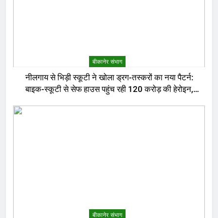
बीकानेर संभाग
नीलगाय से भिड़ी स्कूटी ने खोला ड्रग-तस्करों का नया पैटर्न:
बाइक-स्कूटी से सेफ हाउस पहुंच रही 120 करोड़ की हेरोइन,
बेरोजगार और केटरर्स बने डिलीवरी बॉय
बीकानेर संभाग