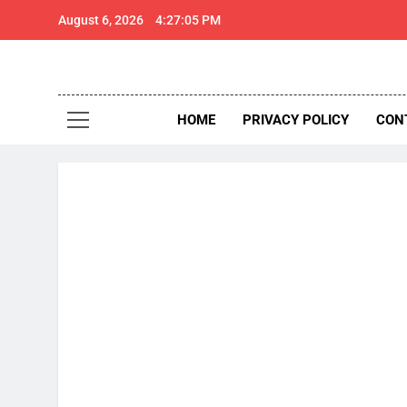
Skip
August 6, 2026
4:27:06 PM
to
content
थार 
Thar Expr
HOME
PRIVACY POLICY
CON