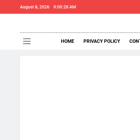
Skip
August 8, 2026
9:00:29 AM
to
content
थार 
Thar Expr
HOME
PRIVACY POLICY
CON