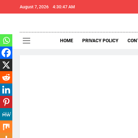
Skip
August 7, 2026
4:30:48 AM
to
content
थार 
Thar Expr
HOME
PRIVACY POLICY
CON