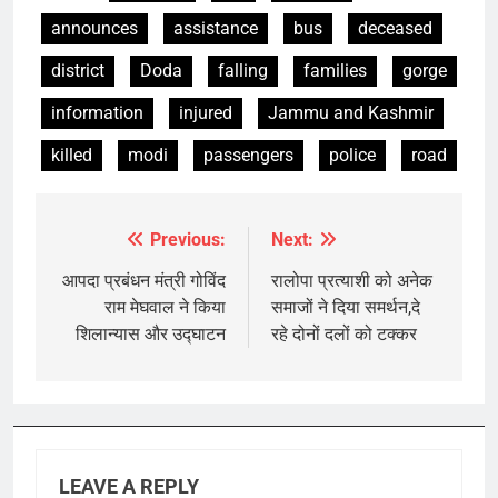
announces
assistance
bus
deceased
district
Doda
falling
families
gorge
information
injured
Jammu and Kashmir
killed
modi
passengers
police
road
Previous:
Next:
Post
navigation
आपदा प्रबंधन मंत्री गोविंद
रालोपा प्रत्याशी को अनेक
राम मेघवाल ने किया
समाजों ने दिया समर्थन,दे
शिलान्यास और उद्घाटन
रहे दोनों दलों को टक्कर
LEAVE A REPLY