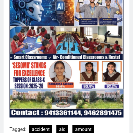
Tagged:
accident
aid
amount