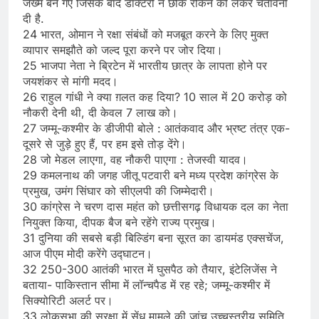
जख्म बन गए जिसके बाद डॉक्टरों ने छींक रोकने को लेकर चेतावनी
दी है.
24 भारत, ओमान ने रक्षा संबंधों को मजबूत करने के लिए मुक्त
व्यापार समझौते को जल्द पूरा करने पर जोर दिया।
25 भाजपा नेता ने ब्रिटेन में भारतीय छात्र के लापता होने पर
जयशंकर से मांगी मदद।
26 राहुल गांधी ने क्या ग़लत कह दिया? 10 साल में 20 करोड़ को
नौकरी देनी थी, दी केवल 7 लाख को।
27 जम्मू-कश्मीर के डीजीपी बोले : आतंकवाद और भ्रष्ट तंत्र एक-
दूसरे से जुड़े हुए हैं, पर हम इसे तोड़ देंगे।
28 जो मेडल लाएगा, वह नौकरी पाएगा : तेजस्वी यादव।
29 कमलनाथ की जगह जीतू पटवारी बने मध्य प्रदेश कांग्रेस के
प्रमुख, उमंग सिंघार को सीएलपी की जिम्मेदारी।
30 कांग्रेस ने चरण दास महंत को छत्तीसगढ़ विधायक दल का नेता
नियुक्त किया, दीपक बैज बने रहेंगे राज्य प्रमुख।
31 दुनिया की सबसे बड़ी बिल्डिंग बना सूरत का डायमंड एक्सचेंज,
आज पीएम मोदी करेंगे उद्घाटन।
32 250-300 आतंकी भारत में घुसपैठ को तैयार, इंटेलिजेंस ने
बताया- पाकिस्तान सीमा में लॉन्चपैड में रह रहे; जम्मू-कश्मीर में
सिक्योरिटी अलर्ट पर।
33 लोकसभा की सुरक्षा में सेंध मामले की जांच उच्चस्तरीय समिति