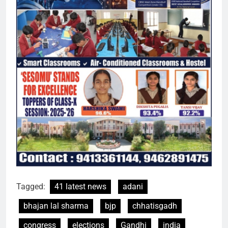
Tagged:
41 latest news
adani
bhajan lal sharma
bjp
chhatisgadh
congress
elections
Gandhi
india