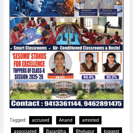
Tagged:
accused
Anand
arrested
associated
Bajardiha
Bhelupur
biggest