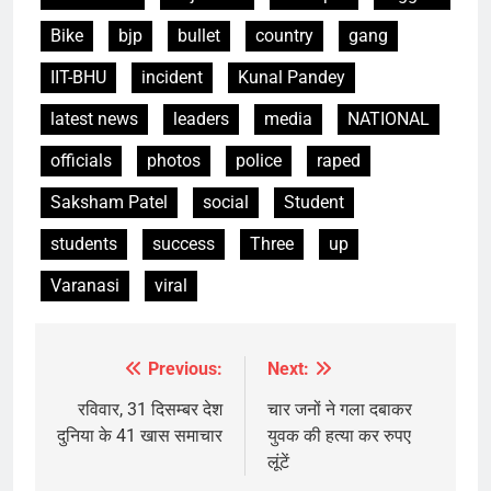
Bike
bjp
bullet
country
gang
IIT-BHU
incident
Kunal Pandey
latest news
leaders
media
NATIONAL
officials
photos
police
raped
Saksham Patel
social
Student
students
success
Three
up
Varanasi
viral
Previous:
Next:
Post
navigation
रविवार, 31 दिसम्बर देश
चार जनों ने गला दबाकर
दुनिया के 41 खास समाचार
युवक की हत्या कर रुपए
लूंटें