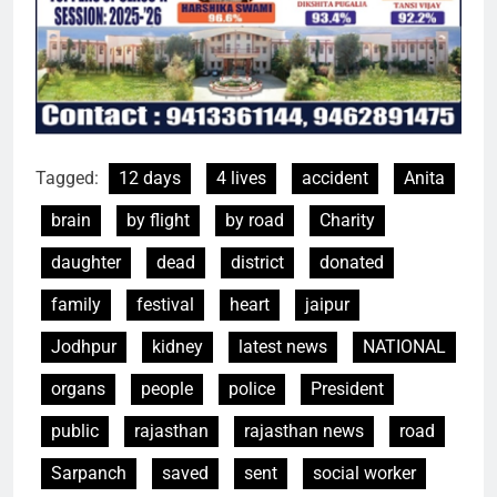
Tagged:
12 days
4 lives
accident
Anita
brain
by flight
by road
Charity
daughter
dead
district
donated
family
festival
heart
jaipur
Jodhpur
kidney
latest news
NATIONAL
organs
people
police
President
public
rajasthan
rajasthan news
road
Sarpanch
saved
sent
social worker