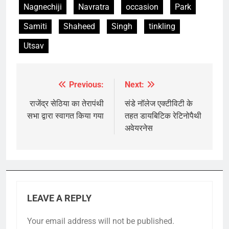
Nagnechiji
Navratra
occasion
Park
Samiti
Shaheed
Singh
tinkling
Utsav
Previous:
Next:
Post
navigation
राजेंद्र सेठिया का तेरापंथी
संडे नॉलेज एक्टीविटी के
सभा द्वारा स्वागत किया गया
तहत डायबिटिक रेटिनोपैथी
अवेयरनेस
LEAVE A REPLY
Your email address will not be published.