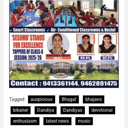
Tagged:
auspicious
Bhagat
bhajans
bikaner
Dandiya
Dandiyas
devotional
enthusiasm
latest news
music