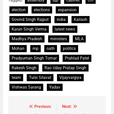
Tagged:
assembly
bjp
cabinet
cm
election
elections
expansion
Govind Singh Rajput
india
Kailash
Karan Singh Verma
latest news
Madhya Pradesh
ministers
MLA
Mohan
mp
oath
politics
Pradyuman Singh Tomar
Prahlad Patel
Rakesh Singh
Rao Uday Pratap Singh
team
Tulsi Silavat
Vijayvargiya
Vishwas Sarang
Yadav
Previous:
Next:
Post