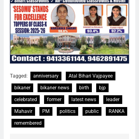
Tagged:
anniversary
Atal Bihari Vajpayee
bikaner
bikaner news
birth
bjp
celebrated
former
latest news
leader
Mahavir
PM
politics
public
RANKA
remembered