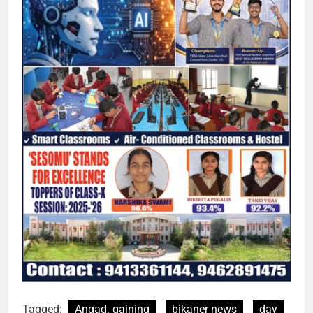
Tagged:
Angad. gaining
bikaner news
day