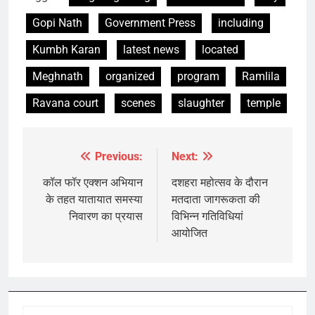
Gopi Nath
Government Press
including
Kumbh Karan
latest news
located
Meghnath
organized
program
Ramlila
Ravana court
scenes
slaughter
temple
Previous:
Next:
Post
navigation
कॉल फॉर एक्शन अभियान
दशहरा महोत्सव के दौरान
के तहत यातायात समस्या
मतदाता जागरूकता की
निवारण का प्रयास
विभिन्न गतिविधियां
आयोजित