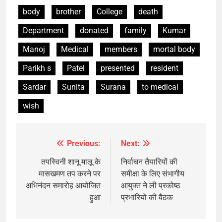
body
brother
College
death
Department
donated
family
Kumar
Manoj
Medical
members
mortal body
Parikh s
Patel
presented
resident
Sardar
Sunita
Surana
to medical
wish
Previous:
Next:
Post
navigation
तपस्विनी शानू मालू के
निर्वाचन तैयारियों की
मासखमण तप करने पर
समीक्षा के लिए संभागीय
अभिनंदन समारोह आयोजित
आयुक्त ने ली प्रकोष्ठ
हुआ
प्रभारियों की बैठक