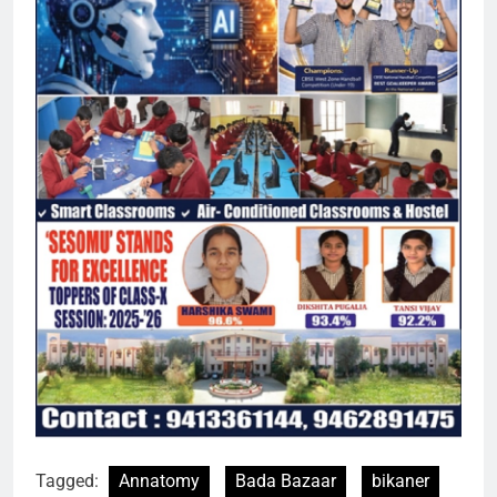
Tagged:
Annatomy
Bada Bazaar
bikaner