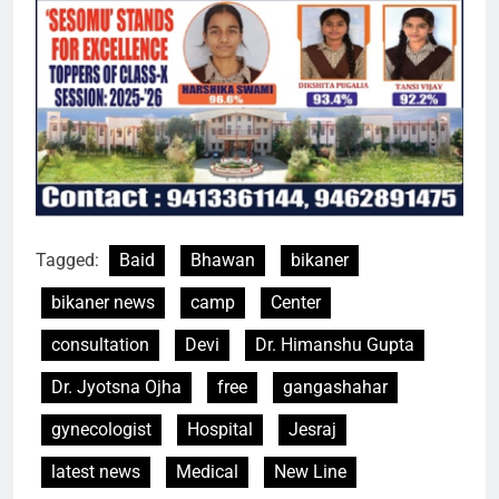
Tagged:
Baid
Bhawan
bikaner
bikaner news
camp
Center
consultation
Devi
Dr. Himanshu Gupta
Dr. Jyotsna Ojha
free
gangashahar
gynecologist
Hospital
Jesraj
latest news
Medical
New Line