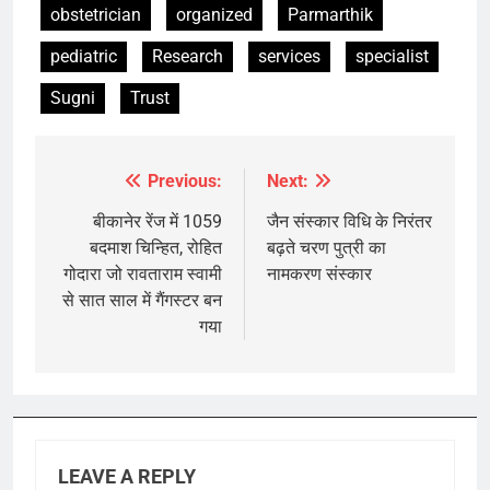
obstetrician
organized
Parmarthik
pediatric
Research
services
specialist
Sugni
Trust
Previous:
Next:
Post
navigation
बीकानेर रेंज में 1059
जैन संस्कार विधि के निरंतर
बदमाश चिन्हित, रोहित
बढ़ते चरण पुत्री का
गोदारा जो रावताराम स्वामी
नामकरण संस्कार
से सात साल में गैंगस्टर बन
गया
LEAVE A REPLY