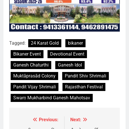
Tagged:
24 Karat Gold
bikaner
Bikaner Event
Devotional Event
Ganesh Chaturthi
Ganesh Idol
Muktāprasād Colony
Pandit Shiv Shrimali
Pandit Vijay Shrimali
Rajasthan Festival
Swarṇ Mukharbind Ganesh Mahotsav
Previous:
Next:
Post