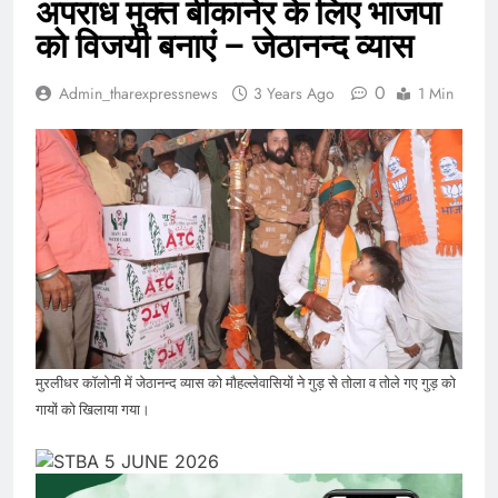
अपराध मुक्त बीकानेर के लिए भाजपा
को विजयी बनाएं – जेठानन्द व्यास
0
Admin_tharexpressnews
3 Years Ago
1 Min
मुरलीधर कॉलोनी में जेठानन्द व्यास को मौहल्लेवासियों ने गुड़ से तोला व तोले गए गुड़ को
गायों को खिलाया गया।