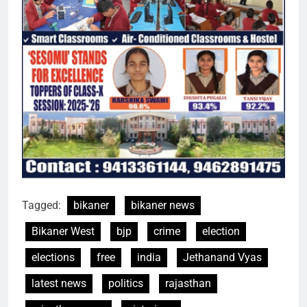
Tagged:
bikaner
bikaner news
Bikaner West
bjp
crime
election
elections
free
india
Jethanand Vyas
latest news
politics
rajasthan