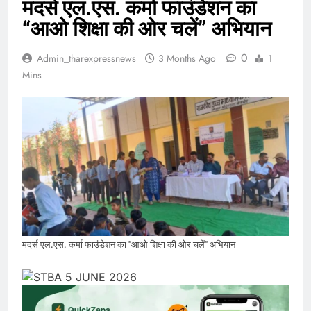
मदर्स एल.एस. कर्मा फाउंडेशन का
“आओ शिक्षा की ओर चलें” अभियान
0
Admin_tharexpressnews
3 Months Ago
1
Mins
मदर्स एल.एस. कर्मा फाउंडेशन का "आओ शिक्षा की ओर चलें" अभियान