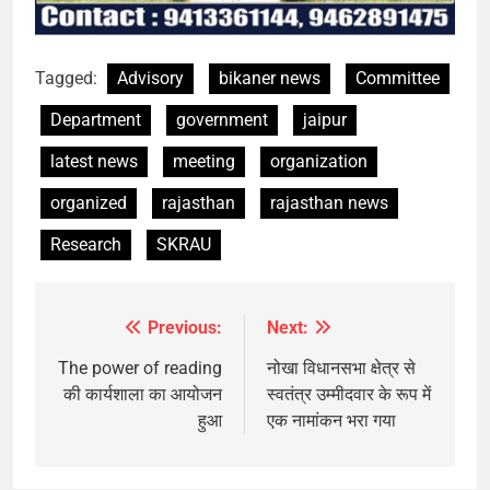
Tagged:
Advisory
bikaner news
Committee
Department
government
jaipur
latest news
meeting
organization
organized
rajasthan
rajasthan news
Research
SKRAU
Previous:
Next:
Post
navigation
The power of reading
नोखा विधानसभा क्षेत्र से
की कार्यशाला का आयोजन
स्वतंत्र उम्मीदवार के रूप में
हुआ
एक नामांकन भरा गया