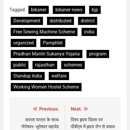
Tagged:
bikaner
bikaner news
bjp
Development
distributed
district
Free Sewing Machine Scheme
india
organized
Pamphlet
Pradhan Mantri Sukanya Yojana
program
public
rajasthan
schemes
Standup India
welfare
Working Women Hostel Scheme
Previous:
Next:
Post
navigation
कलश यात्रा के साथ
विश्व हृदय दिवस पर
गोपेश्वर- भूतेश्वर महादेव
पीबीएम में हृदय रोग से बचाव