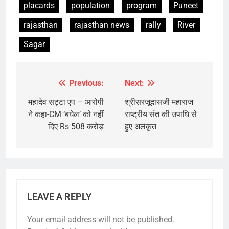
placards
population
program
Puneet
rajasthan
rajasthan news
rally
River
Sagar
Previous:
Next:
Post
navigation
महादेव सट्टा एप – आरोपी
श्रीसरजूदासजी महाराज
ने कहा-CM ‘बघेल’ को नहीं
राष्ट्रीय संत की उपाधि से
दिए Rs 508 करोड़
हुए अलंकृत
LEAVE A REPLY
Your email address will not be published.