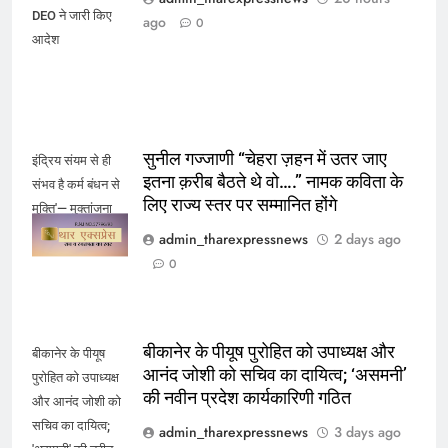
DEO ने जारी किए
ago
0
आदेश
सुनील गज्जाणी “चेहरा ज़हन में उतर जाए
इंद्रिय संयम से ही
इतना क़रीब बैठते थे वो….” नामक कविता के
संभव है कर्म बंधन से
लिए राज्य स्तर पर सम्मानित होंगे
मुक्ति'— मुक्तांजना
श्री जी
admin_tharexpressnews
2 days ago
0
बीकानेर के पीयूष पुरोहित को उपाध्यक्ष और
बीकानेर के पीयूष
आनंद जोशी को सचिव का दायित्व; ‘असमनी’
पुरोहित को उपाध्यक्ष
की नवीन प्रदेश कार्यकारिणी गठित
और आनंद जोशी को
सचिव का दायित्व;
admin_tharexpressnews
3 days ago