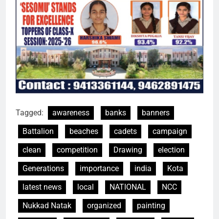
Tagged:
awareness
banks
banners
Battalion
beaches
cadets
campaign
clean
competition
Drawing
election
Generations
importance
india
Kota
latest news
local
NATIONAL
NCC
Nukkad Natak
organized
painting