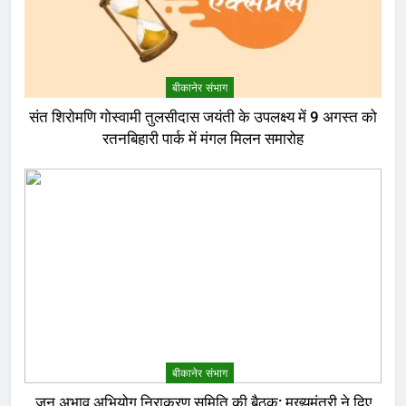
बीकानेर संभाग
संत शिरोमणि गोस्वामी तुलसीदास जयंती के उपलक्ष्य में 9 अगस्त को
रतनबिहारी पार्क में मंगल मिलन समारोह
बीकानेर संभाग
जन अभाव अभियोग निराकरण समिति की बैठक: मुख्यमंत्री ने दिए