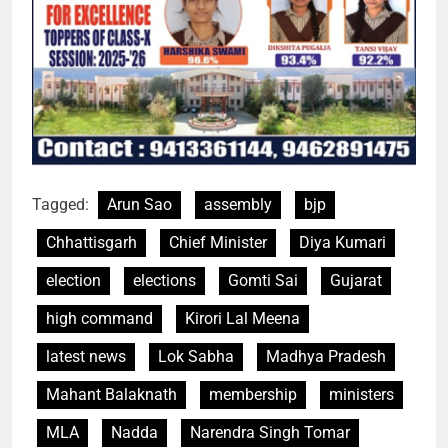
Tagged:
Arun Sao
assembly
bjp
Chhattisgarh
Chief Minister
Diya Kumari
election
elections
Gomti Sai
Gujarat
high command
Kirori Lal Meena
latest news
Lok Sabha
Madhya Pradesh
Mahant Balaknath
membership
ministers
MLA
Nadda
Narendra Singh Tomar