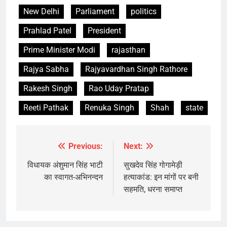
New Delhi
Parliament
politics
Prahlad Patel
President
Prime Minister Modi
rajasthan
Rajya Sabha
Rajyavardhan Singh Rathore
Rakesh Singh
Rao Uday Pratap
Reeti Pathak
Renuka Singh
Shah
state
Previous:
Next:
Post
navigation
विधायक अंशुमान सिंह भाटी
सुखदेव सिंह गोगामेड़ी
का स्वागत-अभिनन्दन
हत्याकांड: इन मांगों पर बनी
सहमति, धरना समाप्त