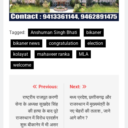
Tagged:
Anshuman Singh Bhati
bikaner
bikaner news
congratulation
election
kolayat
mahaveer ranka
MLA
welcome
Previous:
Next:
Post
navigation
राष्ट्रीय राजपूत करणी
मध्य प्रदेश, छत्तीसगढ़ और
सेना के अध्यक्ष सुखदेव सिंह
राजस्थान में मुख्यमंत्री के
की हत्या के बाद पूरे
नए चेहरों की तलाश , जाने
राजस्थान में विरोध प्रदर्शन
आगे कौन ?
शुरू बीकानेर में भी असर