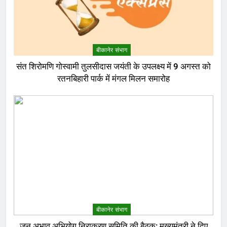
बीकानेर संभाग
संत शिरोमणि गोस्वामी तुलसीदास जयंती के उपलक्ष्य में 9 अगस्त को
रतनबिहारी पार्क में मंगल मिलन समारोह
बीकानेर संभाग
जन अभाव अभियोग निराकरण समिति की बैठक: मुख्यमंत्री ने दिए