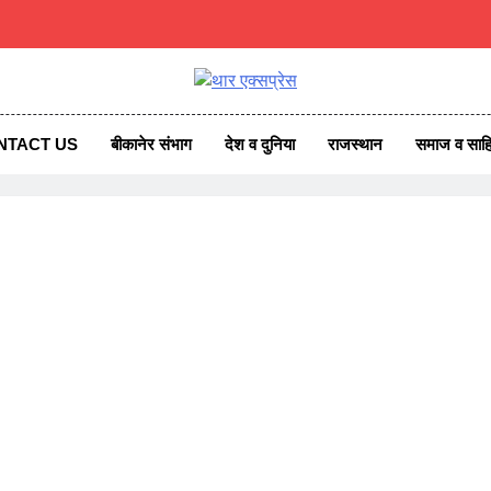
एक्सप्रेस
ss News
NTACT US
बीकानेर संभाग
देश व दुनिया
राजस्थान
समाज व साहि