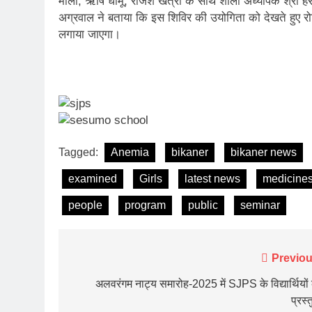
माली, ऋषि धामू, राजेश खत्री के साथ शाला अध्यापक श्री हरवं
अग्रवाल ने बताया कि इस शिविर की उयोगिता को देखते हुए रोटरी 
लगाया जाएगा।
Tagged:
Anemia
bikaner
bikaner news
examined
Girls
latest news
medicine
people
program
public
seminar
Post
Previou
navigation
अलवरंगम नाट्य समारोह-2025 में SJPS के विद्यार्थियों
प्रस्त