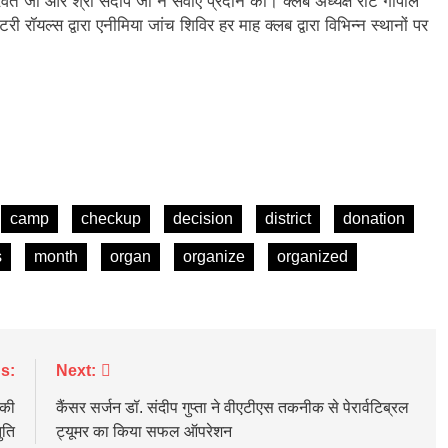
त जी और श्री संदीप जी ने सेवाएं प्रदान की। क्लब अध्यक्ष रोटे गोपाल
रॉयल्स द्वारा एनीमिया जांच शिविर हर माह क्लब द्वारा विभिन्न स्थानों पर
camp
checkup
decision
district
donation
s
month
organ
organize
organized
s:
Next:
 की
कैंसर सर्जन डॉ. संदीप गुप्ता ने वीएटीएस तकनीक से पेरार्वटिब्रल
ुति
ट्यूमर का किया सफल ऑपरेशन