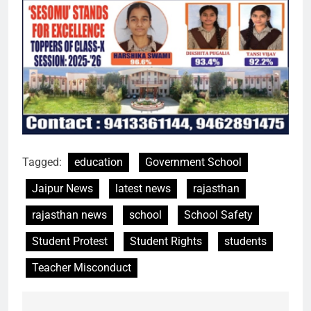
Tagged:
education
Government School
Jaipur News
latest news
rajasthan
rajasthan news
school
School Safety
Student Protest
Student Rights
students
Teacher Misconduct