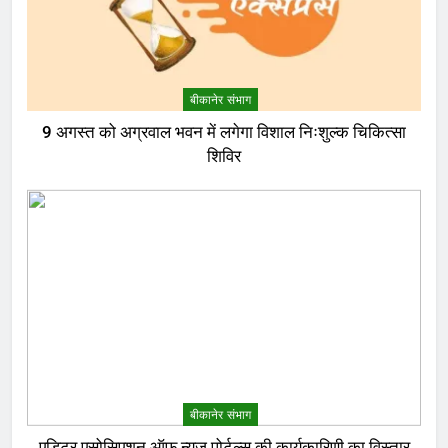
बीकानेर संभाग
9 अगस्त को अग्रवाल भवन में लगेगा विशाल निःशुल्क चिकित्सा
शिविर
बीकानेर संभाग
एडिटर एसोसिएशन ऑफ न्यूज़ पोर्टल्स की कार्यकारिणी का विस्तार