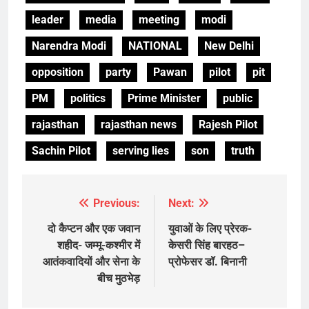
leader
media
meeting
modi
Narendra Modi
NATIONAL
New Delhi
opposition
party
Pawan
pilot
pit
PM
politics
Prime Minister
public
rajasthan
rajasthan news
Rajesh Pilot
Sachin Pilot
serving lies
son
truth
Previous:
Next:
Post
navigation
दो कैप्टन और एक जवान
युवाओं के लिए प्रेरक-
शहीद- जम्मू-कश्मीर में
केसरी सिंह बारहठ–
आतंकवादियों और सेना के
प्रोफेसर डॉ. बिनानी
बीच मुठभेड़