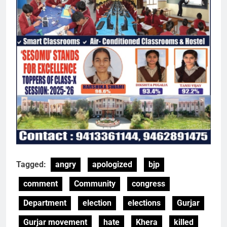
Tagged:
angry
apologized
bjp
comment
Community
congress
Department
election
elections
Gurjar
Gurjar movement
hate
Khera
killed