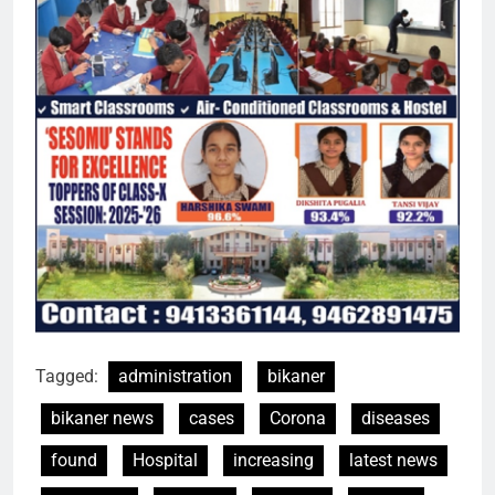
Tagged:
administration
bikaner
bikaner news
cases
Corona
diseases
found
Hospital
increasing
latest news