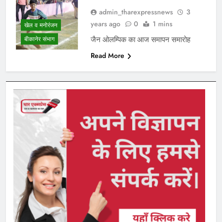
admin_tharexpressnews
3
years ago
0
1 mins
खेल व मनोरंजन
जैन ओलम्पिक का आज समापन समारोह
बीकानेर संभाग
Read More