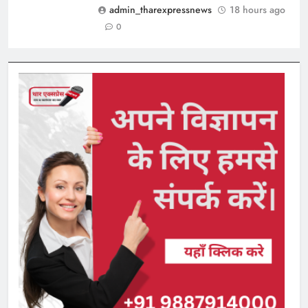
admin_tharexpressnews
18 hours ago
0