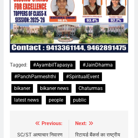
Tagged:
#AyambilTapasya
#JainDharma
#PanchParmeshthi
#SpiritualEvent
bikaner
bikaner news
Chaturmas
latest news
people
public
Previous:
Next:
Post
navigation
SC/ST अत्याचार निवारण
रिटायर्ड बैंकर्स का राष्ट्रीय