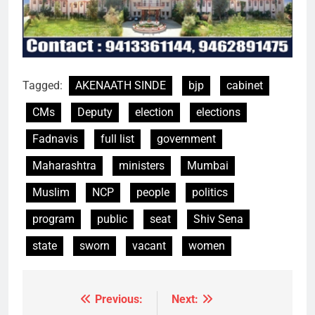
Tagged:
AKENAATH SINDE
bjp
cabinet
CMs
Deputy
election
elections
Fadnavis
full list
government
Maharashtra
ministers
Mumbai
Muslim
NCP
people
politics
program
public
seat
Shiv Sena
state
sworn
vacant
women
Previous:
Next:
Post