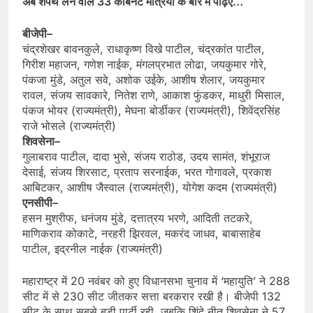
अब शपथ लेने वाले 33 कैबिनेट मंत्रियों के बारे में पढ़िए…
बीजेपी–
चंद्रशेखर बावनकुले, राधाकृष्ण विखे पाटील, चंद्रकांत पाटील,
गिरीश महाजन, गणेश नाईक, मंगलप्रभात लोढा, जयकुमार गोरे,
पंकजा मुंडे, अतुल सवे, अशोक उईके, आशीष शेलार, जयकुमार
रावल, संजय सावकारे, नितेश राणे, आकाश फुंडकर, माधुरी मिसाल,
पंकज भोयर (राज्यमंत्री), मेघना बोर्डीकर (राज्यमंत्री), शिवेंद्रसिंह
राजे भोसले (राज्यमंत्री)
शिवसेना–
गुलाबराव पाटील, दादा भुसे, संजय राठोड, उदय सामंत, शंभूराज
देसाई, संजय शिरसाट, प्रताप सरनाईक, भरत गोगावले, प्रकाश
आबिटकर, आशीष जैस्वाल (राज्यमंत्री), योगेश कदम (राज्यमंत्री)
एनसीपी–
हसन मुश्रीफ, धनंजय मुंडे, दत्तात्रय भरणे, आदिती तटकरे,
माणिकराव कोकाटे, नरहरी झिरवल, मकरंद जाधव, बाबासाहेब
पाटील, इद्रनील नाईक (राज्यमंत्री)
महाराष्ट्र में 20 नवंबर को हुए विधानसभा चुनाव में ‘महायुति’ ने 288
सीट में से 230 सीट जीतकर सत्ता बरकरार रखी है। बीजेपी 132
सीट के साथ सबसे बड़ी पार्टी रही, जबकि शिंदे नीत शिवसेना ने 57